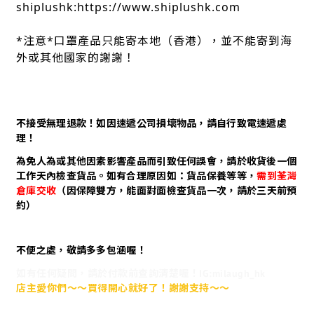
shiplushk:https://www.shiplushk.com
*注意*口罩產品只能寄本地（香港），並不能寄到海
外或其他國家的謝謝！
不接受無理退款！如因速遞公司損壞物品，請自行致電速遞處
理！
為免人為或其他因素影響產品而引致任何誤會，請於收貨後一個
工作天內檢查貨品。如有合理原因如：貨品保養等等，
需到荃灣
倉庫交收
（因保障雙方，能面對面檢查貨品一次，請於三天前預
約）
不便之處，敬請多多包涵喔！
如有任何疑問，請於付款前查詢清楚喔！IG:milaugh_hk
店主愛你們～～買得開心就好了！謝謝支持～～