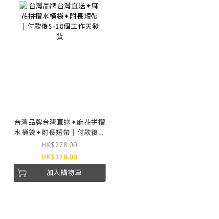
台灣品牌台灣直送✦麻花拼摺
水桶袋✦附長短帶｜付款後5-
10個工作天發貨
HK$278.00
HK$178.00
加入購物車