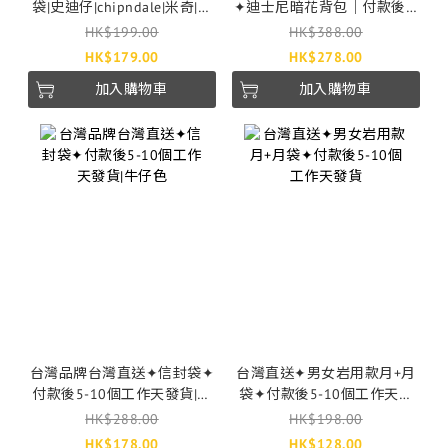
袋|史迪仔|chipndale|米奇|維
✦迪士尼暗花背包｜付款後7-
尼|付款後2-4個工作天發貨
28個工作天發貨
HK$199.00
HK$388.00
HK$179.00
HK$278.00
加入購物車
加入購物車
台灣品牌台灣直送✦信封袋✦
台灣直送✦男女岩用款月+月
付款後5-10個工作天發貨|牛
袋✦付款後5-10個工作天發
仔色
貨
HK$288.00
HK$198.00
HK$178.00
HK$128.00