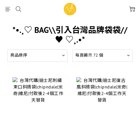
*•.¸♡ BAG\\引入台灣品牌袋袋//
♥ ♡¸.•*
商品排序
每頁顯示 72 個