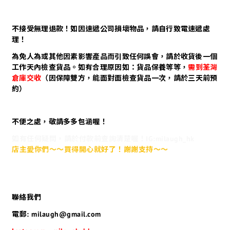
不接受無理退款！如因速遞公司損壞物品，請自行致電速遞處
理！
為免人為或其他因素影響產品而引致任何誤會，請於收貨後一個
工作天內檢查貨品。如有合理原因如：貨品保養等等，
需到荃灣
倉庫交收
（因保障雙方，能面對面檢查貨品一次，請於三天前預
約）
不便之處，敬請多多包涵喔！
如有任何疑問，請於付款前查詢清楚喔！IG:milaugh_hk
店主愛你們～～買得開心就好了！謝謝支持～～
聯絡我們
電郵: milaugh@gmail.com