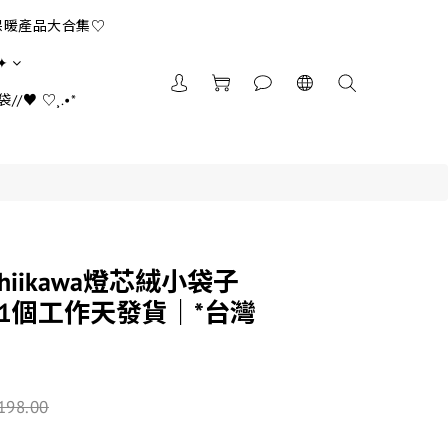
保暖產品大合集♡
✦
//♥ ♡¸.•*
iikawa燈芯絨小袋子
21個工作天發貨｜*台灣
198.00