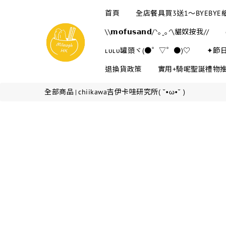
首頁
全店餐具買3送1～BYEBY
\\𝗺𝗼𝗳𝘂𝘀𝗮𝗻𝗱/ᐠ｡ꞈ｡ᐟ\貓奴按我//
ʟᴜʟᴜ罐頭ヾ(●゜▽゜●)♡
✦節
退換貨政策
實用+騎呢聖誕禮物
全部商品
chiikawa吉伊卡哇研究所( ˘•ω•˘ )
|