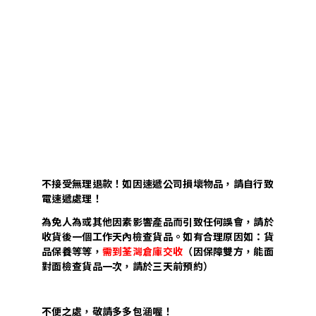
不接受無理退款！如因速遞公司損壞物品，請自行致
電速遞處理！
為免人為或其他因素影響產品而引致任何誤會，請於
收貨後一個工作天內檢查貨品。如有合理原因如：貨
品保養等等，
需到荃灣倉庫交收
（因保障雙方，能面
對面檢查貨品一次，請於三天前預約）
不便之處，敬請多多包涵喔！