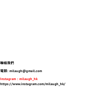
聯絡我們
電郵: milaugh@gmail.com
Instagram : milaugh_hk
https://www.instagram.com/milaugh_hk/