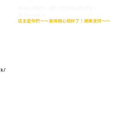
如有任何疑問，請於付款前查詢清楚喔！
IG:milaugh_hk
店主愛你們～～買得開心就好了！謝謝支持～～
hk/