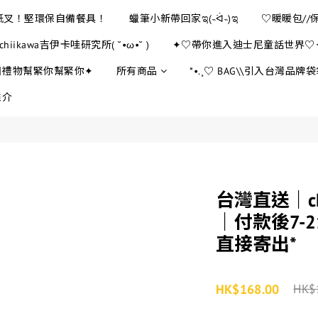
E紙叉！堅環保自備餐具！
蠟筆小新帶回家ಇ(˵ᐛ˵)ಇ
♡暖暖包//
chiikawa吉伊卡哇研究所( ˘•ω•˘ )
✦♡帶你進入迪士尼童話世界♡
日禮物幫緊你幫緊你✦
所有商品
*•.¸♡ BAG\\引入台灣品牌袋袋
推介
台灣直送｜ch
｜付款後7-
直接寄出*
HK$168.00
HK$