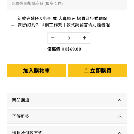
以優惠價加購商品
(最多 1 件)
新款史迪仔&小金 或 大鼻鋼牙 摺疊可掛式環保
袋|預訂約7-14個工作天｜款式請留言否則隨機喔
優惠價 HK$69.00
加入購物車
立即購買
商品描述
了解更多
送貨及付款方式