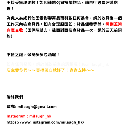
不接受無理退款！如因速遞公司損壞物品，請自行致電速遞處
理！
為免人為或其他因素影響產品而引致任何誤會，請於收貨後一個
工作天內檢查貨品。如有合理原因如：貨品保養等等，
需到荃灣
倉庫交收
（因保障雙方，能面對面檢查貨品一次，請於三天前預
約）
不便之處，敬請多多包涵喔！
如有任何疑問，請於付款前查詢清楚喔！IG:milaugh_hk
店主愛你們～～買得開心就好了！謝謝支持～～
聯絡我們
電郵: milaugh@gmail.com
Instagram : milaugh_hk
https://www.instagram.com/milaugh_hk/