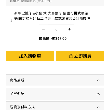
以優惠價加購商品
(最多 1 件)
新款史迪仔&小金 或 大鼻鋼牙 摺疊可掛式環保
袋|預訂約7-14個工作天｜款式請留言否則隨機喔
優惠價 HK$69.00
加入購物車
立即購買
商品描述
了解更多
送貨及付款方式