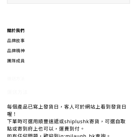
關於我們
品牌故事
品牌精神
團隊成員
運送方法
運送方法
每個產品已寫上發貨日，客人可於網站上看到發貨日
喔！
下單時可選用順豐速遞或shiplushk寄貨，可選自取
點或寄到府上也可以，運費到付。
如有任何問題，歡迎到ig:milaugh_hk查詢。