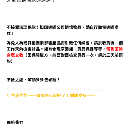
外或其他國家的謝謝！
不接受無理退款！如因速遞公司損壞物品，請自行致電速遞處
理！
為免人為或其他因素影響產品而引致任何誤會，請於收貨後一個
工作天內檢查貨品。如有合理原因如：貨品保養等等，
需到荃灣
倉庫交收
（因保障雙方，能面對面檢查貨品一次，請於三天前預
約）
不便之處，敬請多多包涵喔！
如有任何疑問，請於付款前查詢清楚喔！IG:milaugh_hk
店主愛你們～～買得開心就好了！謝謝支持～～
聯絡我們