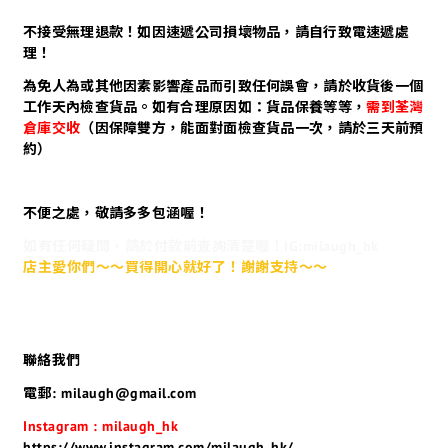
不接受無理退款！如因速遞公司損壞物品，請自行致電速遞處
理！
為免人為或其他因素影響產品而引致任何誤會，請於收貨後一個
工作天內檢查貨品。如有合理原因如：貨品保養等等，
需到荃灣
倉庫交收
（因保障雙方，能面對面檢查貨品一次，請於三天前預
約）
不便之處，敬請多多包涵喔！
如有任何疑問，請於付款前查詢清楚喔！IG:milaugh_hk
店主愛你們～～買得開心就好了！謝謝支持～～
聯絡我們
電郵: milaugh@gmail.com
Instagram : milaugh_hk
https://www.instagram.com/milaugh_hk/