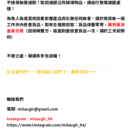
不接受無理退款！如因速遞公司損壞物品，請自行致電速遞處
理！
為免人為或其他因素影響產品而引致任何誤會，請於收貨後一個
工作天內檢查貨品。如有合理原因如：貨品保養等等，
需到荃灣
倉庫交收
（因保障雙方，能面對面檢查貨品一次，請於三天前預
約）
不便之處，敬請多多包涵喔！
如有任何疑問，請於付款前查詢清楚喔！IG:milaugh_hk
店主愛你們～～買得開心就好了！謝謝支持～～
聯絡我們
電郵: milaugh@gmail.com
Instagram : milaugh_hk
https://www.instagram.com/milaugh_hk/