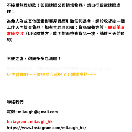
不接受無理退款！如因速遞公司損壞物品，請自行致電速遞處
理！
為免人為或其他因素影響產品而引致任何誤會，請於收貨後一個
工作天內檢查貨品。如有合理原因如：貨品保養等等，
需到荃灣
倉庫交收
（因保障雙方，能面對面檢查貨品一次，請於三天前預
約）
不便之處，敬請多多包涵喔！
如有任何疑問，請於付款前查詢清楚喔！IG:milaugh_hk
店主愛你們～～買得開心就好了！謝謝支持～～
聯絡我們
電郵: milaugh@gmail.com
Instagram : milaugh_hk
https://www.instagram.com/milaugh_hk/