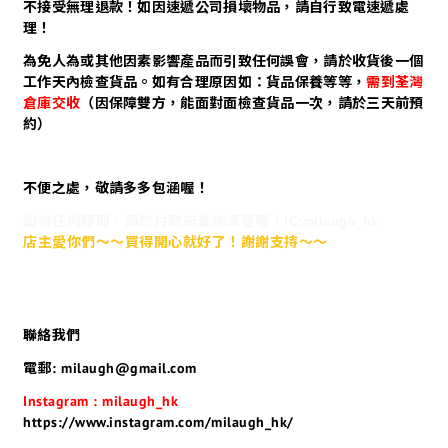
不接受無理退款！如因速遞公司損壞物品，請自行致電速遞處
理！
為免人為或其他因素影響產品而引致任何誤會，請於收貨後一個
工作天內檢查貨品。如有合理原因如：貨品保養等等，
需到荃灣
倉庫交收
（因保障雙方，能面對面檢查貨品一次，請於三天前預
約）
不便之處，敬請多多包涵喔！
如有任何疑問，請於付款前查詢清楚喔！IG:milaugh_hk
店主愛你們～～買得開心就好了！謝謝支持～～
聯絡我們
電郵: milaugh@gmail.com
Instagram : milaugh_hk
https://www.instagram.com/milaugh_hk/