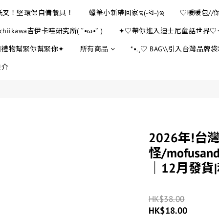
E紙叉！堅環保自備餐具！
蠟筆小新帶回家ಇ(˵ᐛ˵)ಇ
♡暖暖包//
chiikawa吉伊卡哇研究所( ˘•ω•˘ )
✦♡帶你進入迪士尼童話世界♡
日禮物幫緊你幫緊你✦
所有商品
*•.¸♡ BAG\\引入台灣品牌袋袋
推介
2026年!台灣
怪/mofus
｜12月發貨
HK$38.00
HK$18.00