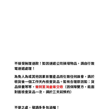
不接受無理退款！如因速遞公司損壞物品，請自行致
電速遞處理！
為免人為或其他因素影響產品而引致任何誤會，請於
收貨後一個工作天內檢查貨品。如有合理原因如：貨
品保養等等，
需到荃灣倉庫交收
（因保障雙方，能面
對面檢查貨品一次，請於三天前預約）
不便之處，敬請多多包涵喔！