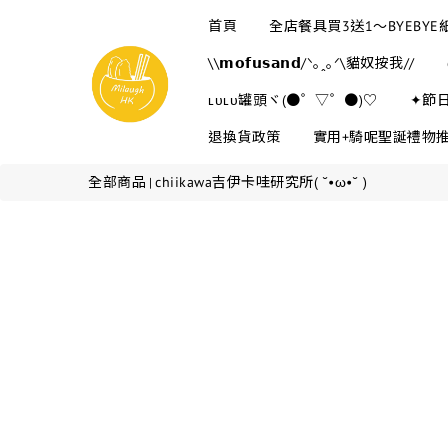
首頁
全店餐具買3送1～BYEBY
\\𝗺𝗼𝗳𝘂𝘀𝗮𝗻𝗱/ᐠ｡ꞈ｡ᐟ\貓奴按我//
ʟᴜʟᴜ罐頭ヾ(●゜▽゜●)♡
✦節
退換貨政策
實用+騎呢聖誕禮物
全部商品
chiikawa吉伊卡哇研究所( ˘•ω•˘ )
|