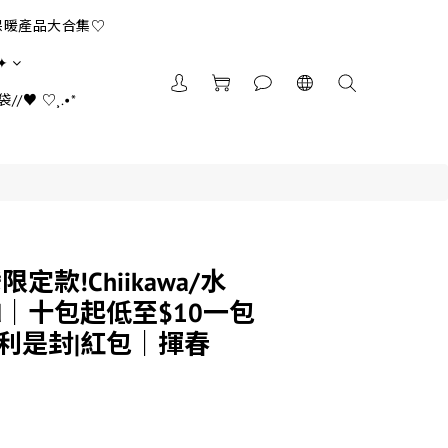
保暖產品大合集♡
✦
//♥ ♡¸.•*
限定款!Chiikawa/水
and｜十包起低至$10一包
|利是封|紅包｜揮春