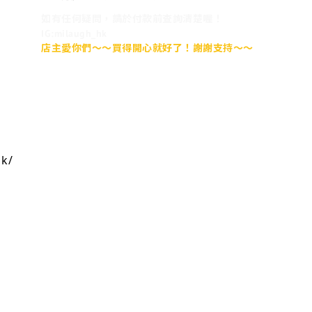
如有任何疑問，請於付款前查詢清楚喔！
IG:milaugh_hk
店主愛你們～～買得開心就好了！謝謝支持～～
hk/