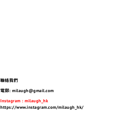
聯絡我們
電郵: milaugh@gmail.com
Instagram : milaugh_hk
https://www.instagram.com/milaugh_hk/