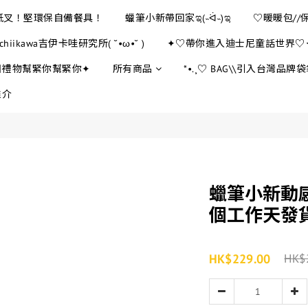
E紙叉！堅環保自備餐具！
蠟筆小新帶回家ಇ(˵ᐛ˵)ಇ
♡暖暖包//
chiikawa吉伊卡哇研究所( ˘•ω•˘ )
✦♡帶你進入迪士尼童話世界♡
日禮物幫緊你幫緊你✦
所有商品
*•.¸♡ BAG\\引入台灣品牌袋袋
推介
蠟筆小新動感
個工作天發
HK$229.00
HK$