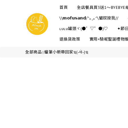
首頁
全店餐具買3送1～BYEBY
\\𝗺𝗼𝗳𝘂𝘀𝗮𝗻𝗱/ᐠ｡ꞈ｡ᐟ\貓奴按我//
ʟᴜʟᴜ罐頭ヾ(●゜▽゜●)♡
✦節
退換貨政策
實用+騎呢聖誕禮物
全部商品
蠟筆小新帶回家ಇ(˵ᐛ˵)ಇ
|