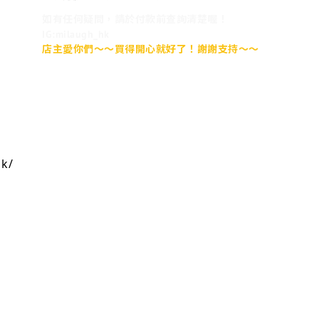
如有任何疑問，請於付款前查詢清楚喔！
IG:milaugh_hk
店主愛你們～～買得開心就好了！謝謝支持～～
hk/