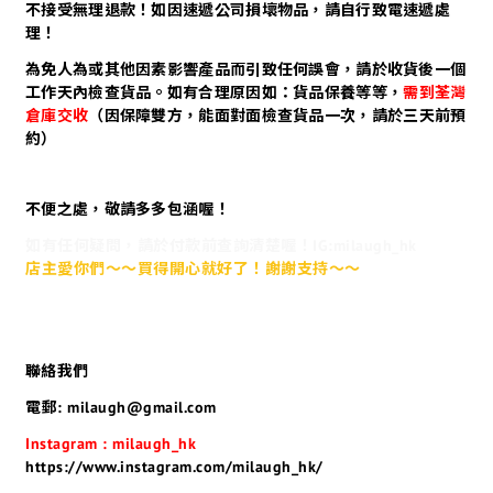
不接受無理退款！如因速遞公司損壞物品，請自行致電速遞處
理！
為免人為或其他因素影響產品而引致任何誤會，請於收貨後一個
工作天內檢查貨品。如有合理原因如：貨品保養等等，
需到荃灣
倉庫交收
（因保障雙方，能面對面檢查貨品一次，請於三天前預
約）
不便之處，敬請多多包涵喔！
如有任何疑問，請於付款前查詢清楚喔！IG:milaugh_hk
店主愛你們～～買得開心就好了！謝謝支持～～
聯絡我們
電郵: milaugh@gmail.com
Instagram : milaugh_hk
https://www.instagram.com/milaugh_hk/