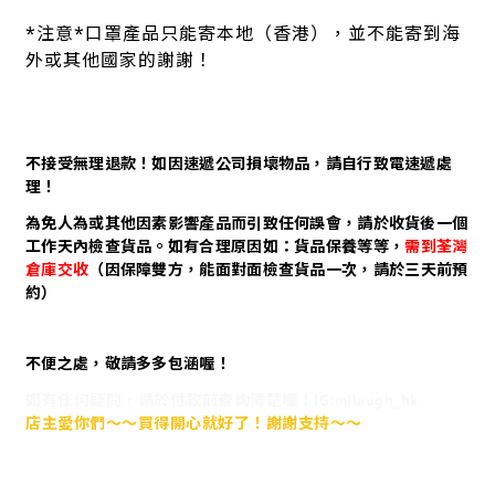
*注意*口罩產品只能寄本地（香港），並不能寄到海
外或其他國家的謝謝！
不接受無理退款！如因速遞公司損壞物品，請自行致電速遞處
理！
為免人為或其他因素影響產品而引致任何誤會，請於收貨後一個
工作天內檢查貨品。如有合理原因如：貨品保養等等，
需到荃灣
倉庫交收
（因保障雙方，能面對面檢查貨品一次，請於三天前預
約）
不便之處，敬請多多包涵喔！
如有任何疑問，請於付款前查詢清楚喔！IG:milaugh_hk
店主愛你們～～買得開心就好了！謝謝支持～～