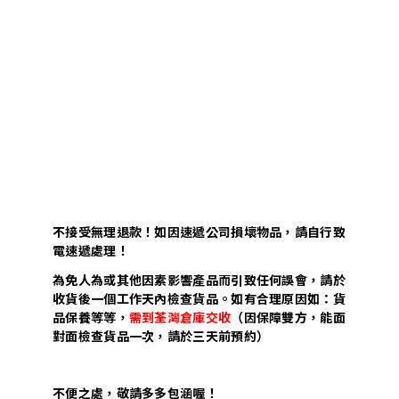
不接受無理退款！如因速遞公司損壞物品，請自行致
電速遞處理！
為免人為或其他因素影響產品而引致任何誤會，請於
收貨後一個工作天內檢查貨品。如有合理原因如：貨
品保養等等，
需到荃灣倉庫交收
（因保障雙方，能面
對面檢查貨品一次，請於三天前預約）
不便之處，敬請多多包涵喔！