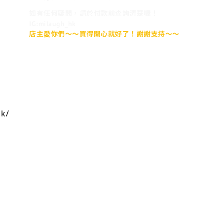
如有任何疑問，請於付款前查詢清楚喔！
IG:milaugh_hk
店主愛你們～～買得開心就好了！謝謝支持～～
hk/