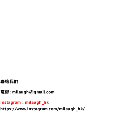
聯絡我們
電郵: milaugh@gmail.com
Instagram : milaugh_hk
https://www.instagram.com/milaugh_hk/