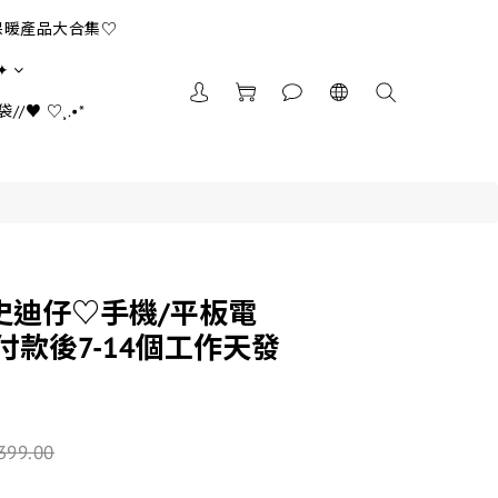
保暖產品大合集♡
✦
//♥ ♡¸.•*
史迪仔♡手機/平板電
付款後7-14個工作天發
399.00