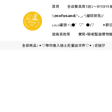
首頁
全店餐具買3送1～BYEBY
\\𝗺𝗼𝗳𝘂𝘀𝗮𝗻𝗱/ᐠ｡ꞈ｡ᐟ\貓奴按我//
ʟᴜʟᴜ罐頭ヾ(●゜▽゜●)♡
✦節
退換貨政策
實用+騎呢聖誕禮物
全部商品
✦♡帶你進入迪士尼童話世界♡✦
史迪仔
|
|