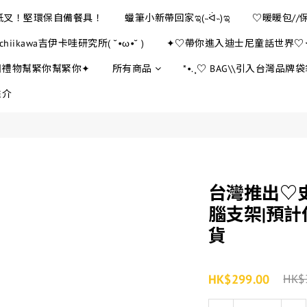
E紙叉！堅環保自備餐具！
蠟筆小新帶回家ಇ(˵ᐛ˵)ಇ
♡暖暖包//
chiikawa吉伊卡哇研究所( ˘•ω•˘ )
✦♡帶你進入迪士尼童話世界♡
日禮物幫緊你幫緊你✦
所有商品
*•.¸♡ BAG\\引入台灣品牌袋袋
推介
台灣推出♡
腦支架|預計
貨
HK$299.00
HK$