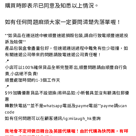
購買時即表示已同意及知悉以上情況。
如有任何問題麻煩大家一定要問清楚先落單喔！
**如貨品在運送途中被順豐速遞損毀包裝,請自行致電順豐速遞投
訴及賠償**
產品包裝盒會盡量包好，但速遞運送過程中難免有些少碰撞，如
有關速遞公司帶來的問題請致電速遞公司責任喔！
📍
小店可以100%確保貨品全新完整寄出,順豐問題請由順豐自行負
責,小店絕不負責!
順豐處理時間約1-3個工作天
📍
$99加購優惠貨品不設退換|易碎品如:小新餐具並沒有額滿包郵優
惠
轉數快電話**並不是whatsapp電話及payme電話**payme請scan
code
如有任何問題可以在顧客通訊/ig:milaugh_hk查詢
我地會不定時做日韓台及英國代購喔！由於代購為快閃團，有咩