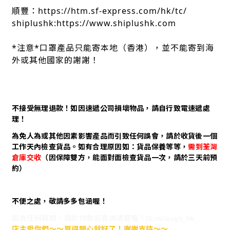
順豐：https://htm.sf-express.com/hk/tc/
shiplushk:https://www.shiplushk.com
*注意*口罩產品只能寄本地（香港），並不能寄到海
外或其他國家的謝謝！
不接受無理退款！如因速遞公司損壞物品，請自行致電速遞處
理！
為免人為或其他因素影響產品而引致任何誤會，請於收貨後一個
工作天內檢查貨品。如有合理原因如：貨品保養等等，
需到荃灣
倉庫交收
（因保障雙方，能面對面檢查貨品一次，請於三天前預
約）
不便之處，敬請多多包涵喔！
如有任何疑問，請於付款前查詢清楚喔！IG:milaugh_hk
店主愛你們～～買得開心就好了！謝謝支持～～