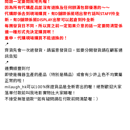
問題一定要問我地先喔！
因為所有代購產品並沒有退換及任何額滿包郵優惠的～～
代購即係去到現場購買，有D舖頭係擺晒出黎冇話叫STAFF拎全
新，有D舖頭係擺DISPLAY出黎可以起倉到拎全新
每團發貨日不同，所以買之前一定如果介意的話一定要問清楚係
邊一種形式先決定購買啊！
重申，代購現場購買不能退換的！
📍
齊貨先會一次過發貨，請留意發貨日，如要分開發貨請在顧客通
訊告知
📍
運費順豐到付
即使是機器生產的產品（特別是精品）或會有少許上色不均實屬
正常的啦！
milaugh_hk可以100%保證貨品是全新寄出的喔！絕對歡迎大家
落單付款前叫我地影實物比大家睇喔！
不接受無理退款**如有疑問請在付款前問清楚喔：）