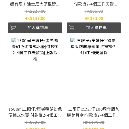
額有限！迪士尼大頭重磅質
付款後2-4個工作天發
料旅行大袋|付款後3-7個工作
貨|passport
HK$229.00
HK$65.00
天發貨
HK$139.00
HK$35.00
加入購物車
加入購物車
1500ml三眼仔/唐老鴨夢幻色
三眼仔x史迪仔100周年版防
便攜式水壺|付款後2-4個工作
曬縮骨傘|付款後2-4個工作天
天發貨|正版授權
發貨
HK$229.00
HK$199.00