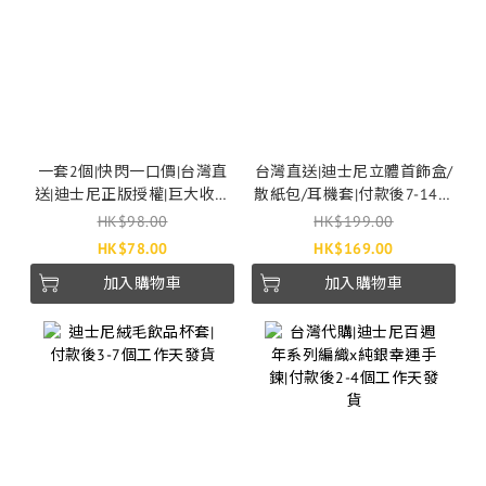
一套2個|快閃一口價|台灣直
台灣直送|迪士尼立體首飾盒/
送|迪士尼正版授權|巨大收納
散紙包/耳機套|付款後7-14個
袋|三眼仔|勞蘇|付款後7-14個
工作天發貨
HK$98.00
HK$199.00
工作天發貨
HK$78.00
HK$169.00
加入購物車
加入購物車