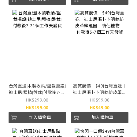
台灣直送|木製收納/盤裁擺設|
高質靚價｜$49|台灣直送｜
迪士尼|種植|盤裁|付款後7-21
迪士尼漲卜卜明線仿皮革鎖
個工作天發貨
匙圈｜情侶禮物｜付款後3-7
HK$299.00
HK$99.00
個工作天發貨
HK$199.00
HK$49.00
加入購物車
加入購物車