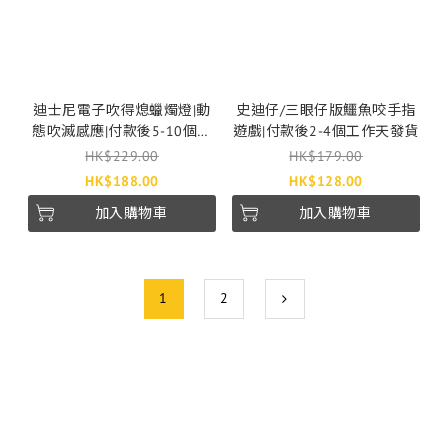
迪士尼電子吹得熄蠟燭燈|動
史迪仔/三眼仔版鱷魚咬手指
態吹滅感應|付款後5-10個工
遊戲|付款後2-4個工作天發貨
作天發貨
HK$229.00
HK$179.00
HK$188.00
HK$128.00
加入購物車
加入購物車
1
2