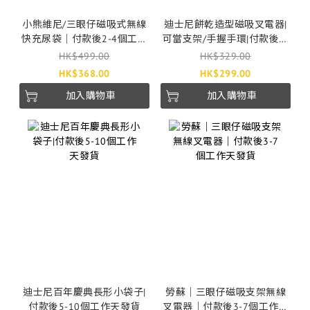
小熊維尼/三眼仔磁吸式無線
迪士尼餅乾造型磁吸叉電器|
快充尿袋｜付款後2-4個工作
可當支架/手握手環|付款後3-
天發貨
7個工作天發貨
HK$499.00
HK$329.00
HK$368.00
HK$299.00
加入購物車
加入購物車
迪士尼百年慶典長形小袋子|
勞蘇｜三眼仔磁吸支架無線
付款後5-10個工作天發貨
叉電器｜付款後3-7個工作天