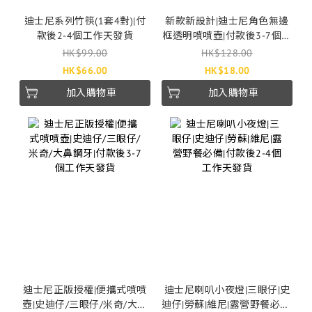
迪士尼系列竹筷(1套4對)|付
新款新設計|迪士尼角色無邊
款後2-4個工作天發貨
框透明噴噴壺|付款後3-7個工
作天發貨
HK$99.00
HK$128.00
HK$66.00
HK$18.00
加入購物車
加入購物車
迪士尼正版授權|便攜式噴噴
迪士尼喇叭小夜燈|三眼仔|史
壺|史迪仔/三眼仔/米奇/大鼻
迪仔|勞蘇|維尼|露營野餐必備|