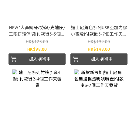
NEW*大鼻鋼牙/勞蘇/史迪仔/
迪士尼角色系列USB亞加力膠
三眼仔環保袋|付款後3-5個工
小夜燈|付款後3-7個工作天發
作天發貨
貨
HK$128.00
HK$199.00
HK$98.00
HK$148.00
加入購物車
加入購物車