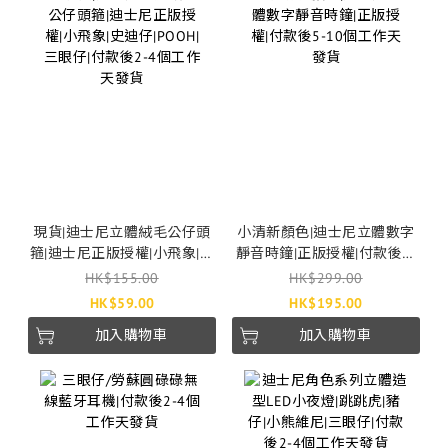
現貨|迪士尼立體絨毛公仔頭
小清新顏色|迪士尼立體數字
箍|迪士尼正版授權|小飛象|史
靜音時鐘|正版授權|付款後5-
迪仔|POOH|三眼仔|付款後2-4
10個工作天發貨
HK$155.00
HK$299.00
個工作天發貨
HK$59.00
HK$195.00
加入購物車
加入購物車