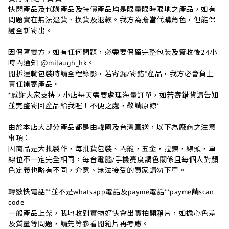
快閃產品及代購產品及特價產品均是限量限時限地之產品，如有
問題實在無法退貨、換貨及退款。我方為擔當代購角色，但能保
證全新寄出。
因保障雙方，如有任何問題，必需要保留完整包裝及簽收後24小
時內通知 @milaugh_hk。
開拆運輸包裝時請全程錄影，若寄漏/寄錯*產品，我方必會負上
責任補寄產品。
*感謝大家支持，小店每天需要處理海量訂單，如若寄錯貨請告知
並完整寄回產品給我喔！不便之處，敬請原諒*
由於本店大部分產品都是由韓國及台灣直送，以下為廠商之注意
事項：
因商品是大批製作，每批貨包裝、內籠，五金，拉鍊，線頭，車
線位不一定完全相同，每台電腦/手機亮度調色關係且每個人對顏
色定義也略有不同，介意、無法接受的買家請勿下單。
轉數快電話**並不是whatsapp電話及payme電話**payme請scan
code
一般產品上架，我地收到實物好快會出實拍開箱片，如擔心色差
及質量等問題，請先等參看開箱片再考慮。