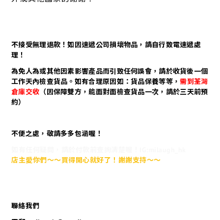
不接受無理退款！如因速遞公司損壞物品，請自行致電速遞處
理！
為免人為或其他因素影響產品而引致任何誤會，請於收貨後一個
工作天內檢查貨品。如有合理原因如：貨品保養等等，
需到荃灣
倉庫交收
（因保障雙方，能面對面檢查貨品一次，請於三天前預
約）
不便之處，敬請多多包涵喔！
如有任何疑問，請於付款前查詢清楚喔！IG:milaugh_hk
店主愛你們～～買得開心就好了！謝謝支持～～
聯絡我們