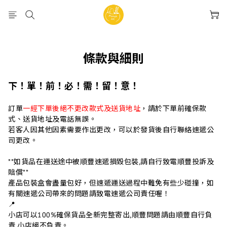
條款與細則
下！單！前！必！需！留！意！
訂單
一經下單後絕不更改款式及送貨地址
，請於下單前確保款
式、送貨地址及電話無誤。
若客人因其他因素需要作出更改，可以於發貨後自行聯絡速遞公
司更改。
**如貨品在運送途中被順豐速遞損毀包裝,請自行致電順豐投訴及
賠償**
產品包裝盒會盡量包好，但速遞運送過程中難免有些少碰撞，如
有關速遞公司帶來的問題請致電速遞公司責任喔！
📍
小店可以100%確保貨品全新完整寄出,順豐問題請由順豐自行負
責,小店絕不負責。