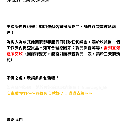
外或其他國家的謝謝！
不接受無理退款！如因速遞公司損壞物品，請自行致電速遞處
理！
為免人為或其他因素影響產品而引致任何誤會，請於收貨後一個
工作天內檢查貨品。如有合理原因如：貨品保養等等，
需到荃灣
倉庫交收
（因保障雙方，能面對面檢查貨品一次，請於三天前預
約）
不便之處，敬請多多包涵喔！
如有任何疑問，請於付款前查詢清楚喔！IG:milaugh_hk
店主愛你們～～買得開心就好了！謝謝支持～～
聯絡我們