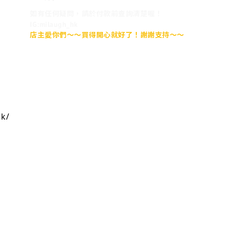
如有任何疑問，請於付款前查詢清楚喔！
IG:milaugh_hk
店主愛你們～～買得開心就好了！謝謝支持～～
hk/