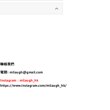
聯絡我們
電郵: milaugh@gmail.com
Instagram : milaugh_hk
https://www.instagram.com/milaugh_hk/