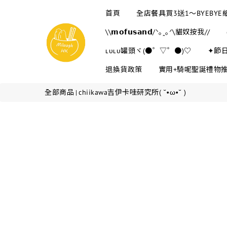
首頁
全店餐具買3送1～BYEBY
\\𝗺𝗼𝗳𝘂𝘀𝗮𝗻𝗱/ᐠ｡ꞈ｡ᐟ\貓奴按我//
ʟᴜʟᴜ罐頭ヾ(●゜▽゜●)♡
✦節
退換貨政策
實用+騎呢聖誕禮物
全部商品
chiikawa吉伊卡哇研究所( ˘•ω•˘ )
|