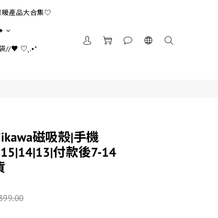
保暖產品大合集♡
✦
//♥ ♡¸.•*
iikawa磁吸殼|手機
|15|14|13|付款後7-14
貨
399.00