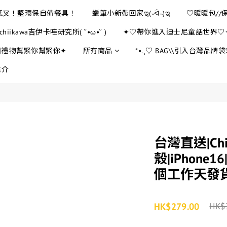
E紙叉！堅環保自備餐具！
蠟筆小新帶回家ಇ(˵ᐛ˵)ಇ
♡暖暖包//
chiikawa吉伊卡哇研究所( ˘•ω•˘ )
✦♡帶你進入迪士尼童話世界♡
日禮物幫緊你幫緊你✦
所有商品
*•.¸♡ BAG\\引入台灣品牌袋袋
推介
台灣直送|Ch
殼|iPhone16
個工作天發
HK$279.00
HK$