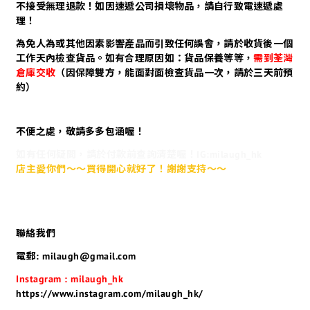
不接受無理退款！如因速遞公司損壞物品，請自行致電速遞處
理！
為免人為或其他因素影響產品而引致任何誤會，請於收貨後一個
工作天內檢查貨品。如有合理原因如：貨品保養等等，
需到荃灣
倉庫交收
（因保障雙方，能面對面檢查貨品一次，請於三天前預
約）
不便之處，敬請多多包涵喔！
如有任何疑問，請於付款前查詢清楚喔！IG:milaugh_hk
店主愛你們～～買得開心就好了！謝謝支持～～
聯絡我們
電郵: milaugh@gmail.com
Instagram : milaugh_hk
https://www.instagram.com/milaugh_hk/