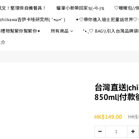
E紙叉！堅環保自備餐具！
蠟筆小新帶回家ಇ(˵ᐛ˵)ಇ
♡暖暖包//
chiikawa吉伊卡哇研究所( ˘•ω•˘ )
✦♡帶你進入迪士尼童話世界♡
日禮物幫緊你幫緊你✦
所有商品
*•.¸♡ BAG\\引入台灣品牌袋袋
推介
台灣直送|ch
850ml|付
HK$149.00
HK$