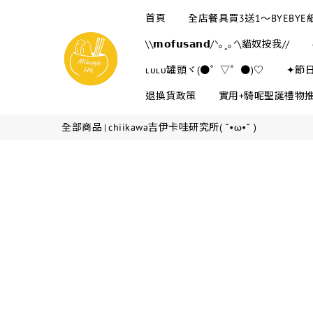
首頁
全店餐具買3送1～BYEBY
\\𝗺𝗼𝗳𝘂𝘀𝗮𝗻𝗱/ᐠ｡ꞈ｡ᐟ\貓奴按我//
ʟᴜʟᴜ罐頭ヾ(●゜▽゜●)♡
✦節
退換貨政策
實用+騎呢聖誕禮物
全部商品
chiikawa吉伊卡哇研究所( ˘•ω•˘ )
|