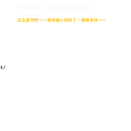
如有任何疑問，請於付款前查詢清楚喔！
IG:milaugh_hk
店主愛你們～～買得開心就好了！謝謝支持～～
hk/