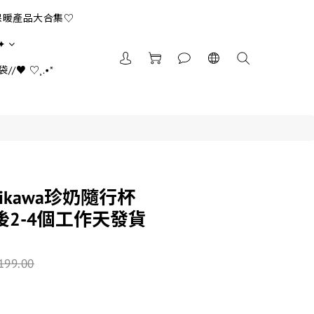
保暖產品大合集♡
✦
//♥ ♡¸.•*
iikawa珍奶隨行杯
款後2-4個工作天發貨
199.00