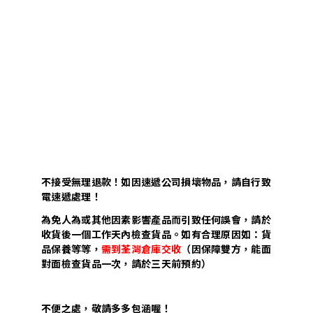
不接受無理退款！如因速遞公司損壞物品，請自行致
電速遞處理！
為免人為或其他因素影響產品而引致任何誤會，請於
收貨後一個工作天內檢查貨品。如有合理原因如：貨
品保養等等，
需到荃灣倉庫交收
（因保障雙方，能面
對面檢查貨品一次，請於三天前預約）
不便之處，敬請多多包涵喔！