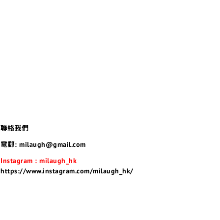
聯絡我們
電郵: milaugh@gmail.com
Instagram : milaugh_hk
https://www.instagram.com/milaugh_hk/