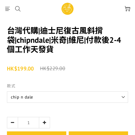
台灣代購|迪士尼復古風斜揹
袋|chipndale|米奇|維尼|付款後2-4
個工作天發貨
HK$199.00
HK$229.00
款式