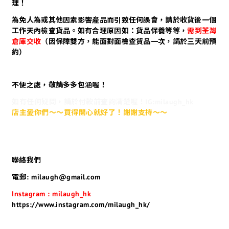
理！
為免人為或其他因素影響產品而引致任何誤會，請於收貨後一個
工作天內檢查貨品。如有合理原因如：貨品保養等等，
需到荃灣
倉庫交收
（因保障雙方，能面對面檢查貨品一次，請於三天前預
約）
不便之處，敬請多多包涵喔！
如有任何疑問，請於付款前查詢清楚喔！IG:milaugh_hk
店主愛你們～～買得開心就好了！謝謝支持～～
聯絡我們
電郵: milaugh@gmail.com
Instagram : milaugh_hk
https://www.instagram.com/milaugh_hk/