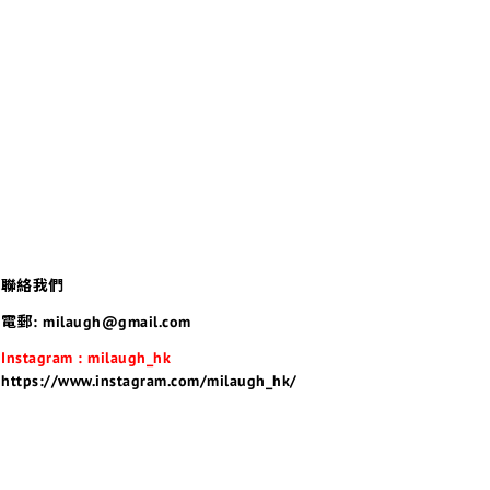
聯絡我們
電郵: milaugh@gmail.com
Instagram : milaugh_hk
https://www.instagram.com/milaugh_hk/