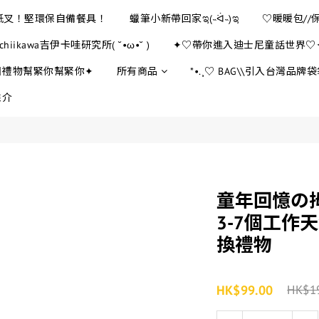
E紙叉！堅環保自備餐具！
蠟筆小新帶回家ಇ(˵ᐛ˵)ಇ
♡暖暖包//
chiikawa吉伊卡哇研究所( ˘•ω•˘ )
✦♡帶你進入迪士尼童話世界♡
日禮物幫緊你幫緊你✦
所有商品
*•.¸♡ BAG\\引入台灣品牌袋袋
推介
童年回憶の
3-7個工作
換禮物
HK$99.00
HK$1