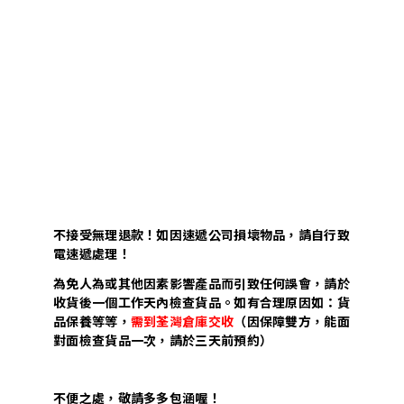
不接受無理退款！如因速遞公司損壞物品，請自行致
電速遞處理！
為免人為或其他因素影響產品而引致任何誤會，請於
收貨後一個工作天內檢查貨品。如有合理原因如：貨
品保養等等，
需到荃灣倉庫交收
（因保障雙方，能面
對面檢查貨品一次，請於三天前預約）
不便之處，敬請多多包涵喔！