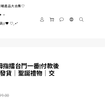
保暖產品大合集♡
✦
//♥ ♡¸.•*
拇指擂台鬥一番|付款後
天發貨｜聖誕禮物｜交
99.00