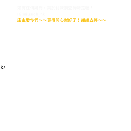
如有任何疑問，請於付款前查詢清楚喔！
IG:milaugh_hk
店主愛你們～～買得開心就好了！謝謝支持～～
hk/