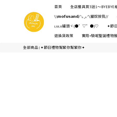
首頁
全店餐具買3送1～BYEBY
\\𝗺𝗼𝗳𝘂𝘀𝗮𝗻𝗱/ᐠ｡ꞈ｡ᐟ\貓奴按我//
ʟᴜʟᴜ罐頭ヾ(●゜▽゜●)♡
✦節
退換貨政策
實用+騎呢聖誕禮物
全部商品
✦節日禮物幫緊你幫緊你✦
|