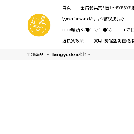
首頁
全店餐具買3送1～BYEBY
\\𝗺𝗼𝗳𝘂𝘀𝗮𝗻𝗱/ᐠ｡ꞈ｡ᐟ\貓奴按我//
ʟᴜʟᴜ罐頭ヾ(●゜▽゜●)♡
✦節
退換貨政策
實用+騎呢聖誕禮物
全部商品
✧𝗛𝗮𝗻𝗴𝘆𝗼𝗱𝗼𝗻水怪✧
|