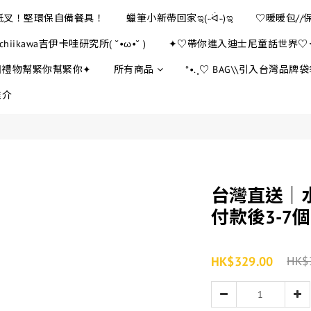
E紙叉！堅環保自備餐具！
蠟筆小新帶回家ಇ(˵ᐛ˵)ಇ
♡暖暖包//
chiikawa吉伊卡哇研究所( ˘•ω•˘ )
✦♡帶你進入迪士尼童話世界♡
日禮物幫緊你幫緊你✦
所有商品
*•.¸♡ BAG\\引入台灣品牌袋袋
推介
台灣直送｜
付款後3-7
HK$329.00
HK$