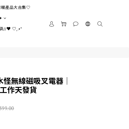
保暖產品大合集♡
✦
//♥ ♡¸.•*
水怪無線磁吸叉電器｜
個工作天發貨
399.00