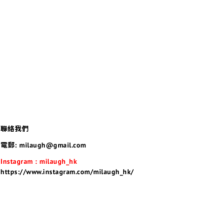
聯絡我們
電郵: milaugh@gmail.com
Instagram : milaugh_hk
https://www.instagram.com/milaugh_hk/