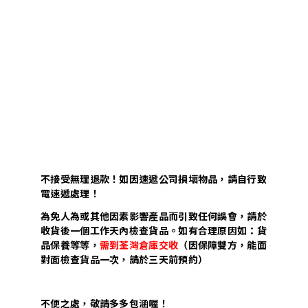
不接受無理退款！如因速遞公司損壞物品，請自行致
電速遞處理！
為免人為或其他因素影響產品而引致任何誤會，請於
收貨後一個工作天內檢查貨品。如有合理原因如：貨
品保養等等，
需到荃灣倉庫交收
（因保障雙方，能面
對面檢查貨品一次，請於三天前預約）
不便之處，敬請多多包涵喔！