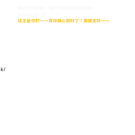
如有任何疑問，請於付款前查詢清楚喔！
IG:milaugh_hk
店主愛你們～～買得開心就好了！謝謝支持～～
hk/