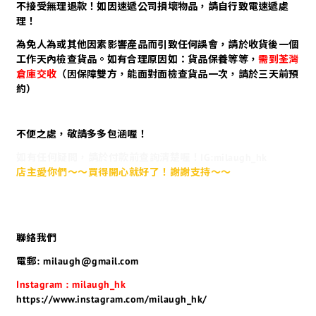
不接受無理退款！如因速遞公司損壞物品，請自行致電速遞處
理！
為免人為或其他因素影響產品而引致任何誤會，請於收貨後一個
工作天內檢查貨品。如有合理原因如：貨品保養等等，
需到荃灣
倉庫交收
（因保障雙方，能面對面檢查貨品一次，請於三天前預
約）
不便之處，敬請多多包涵喔！
如有任何疑問，請於付款前查詢清楚喔！IG:milaugh_hk
店主愛你們～～買得開心就好了！謝謝支持～～
聯絡我們
電郵: milaugh@gmail.com
Instagram : milaugh_hk
https://www.instagram.com/milaugh_hk/