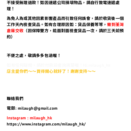
不接受無理退款！如因速遞公司損壞物品，請自行致電速遞處
理！
為免人為或其他因素影響產品而引致任何誤會，請於收貨後一個
工作天內檢查貨品。如有合理原因如：貨品保養等等，
需到荃灣
倉庫交收
（因保障雙方，能面對面檢查貨品一次，請於三天前預
約）
不便之處，敬請多多包涵喔！
如有任何疑問，請於付款前查詢清楚喔！IG:milaugh_hk
店主愛你們～～買得開心就好了！謝謝支持～～
聯絡我們
電郵: milaugh@gmail.com
Instagram : milaugh_hk
https://www.instagram.com/milaugh_hk/