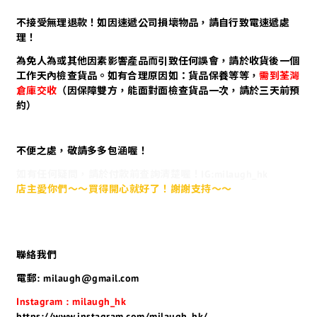
不接受無理退款！如因速遞公司損壞物品，請自行致電速遞處
理！
為免人為或其他因素影響產品而引致任何誤會，請於收貨後一個
工作天內檢查貨品。如有合理原因如：貨品保養等等，
需到荃灣
倉庫交收
（因保障雙方，能面對面檢查貨品一次，請於三天前預
約）
不便之處，敬請多多包涵喔！
如有任何疑問，請於付款前查詢清楚喔！IG:milaugh_hk
店主愛你們～～買得開心就好了！謝謝支持～～
聯絡我們
電郵: milaugh@gmail.com
Instagram : milaugh_hk
https://www.instagram.com/milaugh_hk/