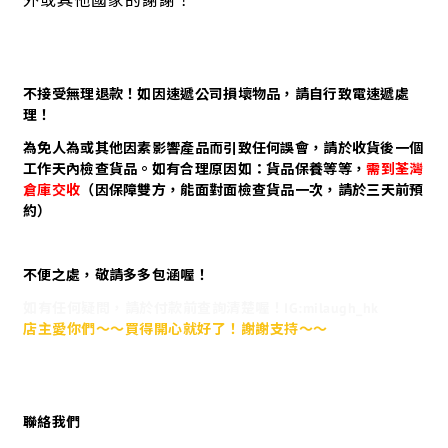
外或其他國家的謝謝！
不接受無理退款！如因速遞公司損壞物品，請自行致電速遞處
理！
為免人為或其他因素影響產品而引致任何誤會，請於收貨後一個
工作天內檢查貨品。如有合理原因如：貨品保養等等，
需到荃灣
倉庫交收
（因保障雙方，能面對面檢查貨品一次，請於三天前預
約）
不便之處，敬請多多包涵喔！
如有任何疑問，請於付款前查詢清楚喔！IG:milaugh_hk
店主愛你們～～買得開心就好了！謝謝支持～～
聯絡我們