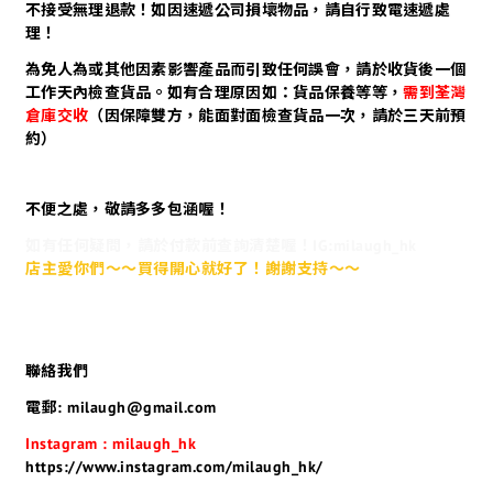
不接受無理退款！如因速遞公司損壞物品，請自行致電速遞處
理！
為免人為或其他因素影響產品而引致任何誤會，請於收貨後一個
工作天內檢查貨品。如有合理原因如：貨品保養等等，
需到荃灣
倉庫交收
（因保障雙方，能面對面檢查貨品一次，請於三天前預
約）
不便之處，敬請多多包涵喔！
如有任何疑問，請於付款前查詢清楚喔！IG:milaugh_hk
店主愛你們～～買得開心就好了！謝謝支持～～
聯絡我們
電郵: milaugh@gmail.com
Instagram : milaugh_hk
https://www.instagram.com/milaugh_hk/