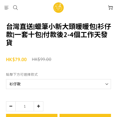
台灣直送|蠟筆小新大頭暖暖包|衫仔
款|一套十包|付款後2-4個工作天發
貨
HK$79.00
HK$99.00
點擊下方可選擇款式