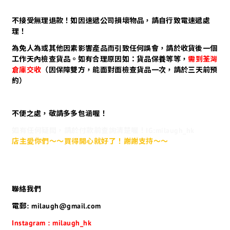
不接受無理退款！如因速遞公司損壞物品，請自行致電速遞處
理！
為免人為或其他因素影響產品而引致任何誤會，請於收貨後一個
工作天內檢查貨品。如有合理原因如：貨品保養等等，
需到荃灣
倉庫交收
（因保障雙方，能面對面檢查貨品一次，請於三天前預
約）
不便之處，敬請多多包涵喔！
如有任何疑問，請於付款前查詢清楚喔！IG:milaugh_hk
店主愛你們～～買得開心就好了！謝謝支持～～
聯絡我們
電郵: milaugh@gmail.com
Instagram : milaugh_hk