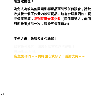
電速遞處理！
為免人為或其他因素影響產品而引致任何誤會，請於
收貨後一個工作天內檢查貨品。如有合理原因如：貨
品保養等等，
需到荃灣倉庫交收
（因保障雙方，能面
對面檢查貨品一次，請於三天前預約）
不便之處，敬請多多包涵喔！
如有任何疑問，請於付款前查詢清楚喔！
IG:milaugh_hk
店主愛你們～～買得開心就好了！謝謝支持～～
hk/