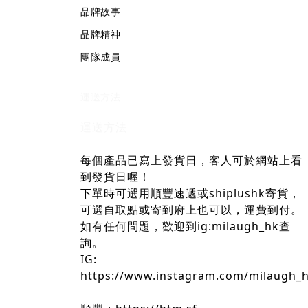
品牌故事
品牌精神
團隊成員
運送方法
運送方法
每個產品已寫上發貨日，客人可於網站上看
到發貨日喔！
下單時可選用順豐速遞或shiplushk寄貨，
可選自取點或寄到府上也可以，運費到付。
如有任何問題，歡迎到ig:milaugh_hk查
詢。
IG:
https://www.instagram.com/milaugh_