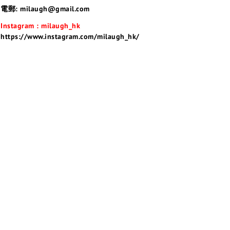
電郵: milaugh@gmail.com
Instagram : milaugh_hk
https://www.instagram.com/milaugh_hk/