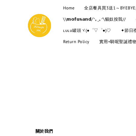
Home
全店餐具買3送1～BYEB
\\𝗺𝗼𝗳𝘂𝘀𝗮𝗻𝗱/ᐠ｡ꞈ｡ᐟ\貓奴按我//
ʟᴜʟᴜ罐頭ヾ(●゜▽゜●)♡
✦節日
Return Policy
實用+騎呢聖誕禮
關於我們