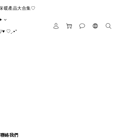
/保暖產品大合集♡
✦
♥ ♡¸.•*
聯絡我們