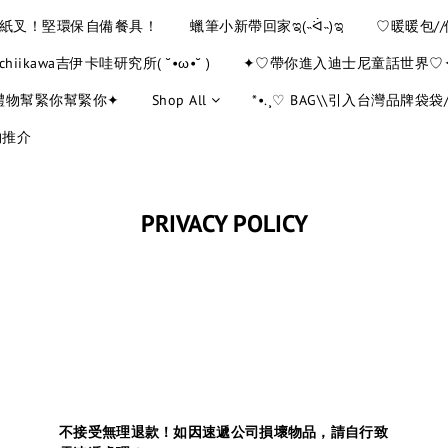
YE紙叉！堅環保自備餐具！
蠟筆小新帶回家ಇ(˵ᐛ˵)ಇ
♡暖暖包/
chiikawa吉伊卡哇研究所( ˘•ω•˘ )
✦♡帶你進入迪士尼童話世界♡
禮物幫緊你幫緊你✦
Shop All
*•.¸♡ BAG\\引入台灣品牌袋袋//
物推介
PRIVACY POLICY
不接受無理退款！如因速遞公司損壞物品，請自行致