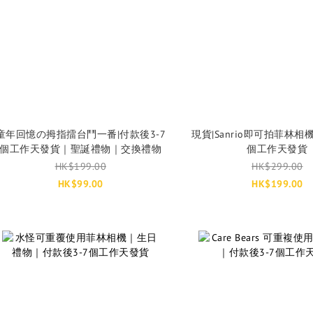
童年回憶の拇指擂台鬥一番|付款後3-7
現貨|Sanrio即可拍菲林相機
個工作天發貨｜聖誕禮物｜交換禮物
個工作天發貨
HK$199.00
HK$299.00
HK$99.00
HK$199.00