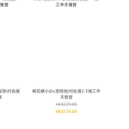
滑鼠墊|付款後
棉花糖小白u形頸枕|付款後2-3個工作
貨
天發貨
HK$229.00
HK$135.00