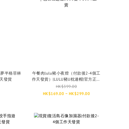
A夢半格菲林
午餐肉lulu豬小夜燈（付款後2-4個工
作天發貨
作天發貨）|LULU豬U枕連帽|官方正版
授權|購買前請先看商品描述**｜已售出
HK$399.00
超過3500隻，100%正貨
HK$169.00 ~ HK$299.00