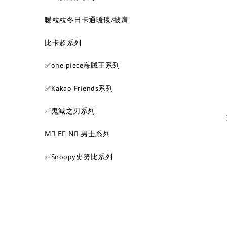
暖粒粒冬日卡通暖毯/披肩
比卡超系列
✅one piece海賊王系列
✅Kakao Friends系列
✅鬼滅之刃系列
M⃣ E⃣ N⃣ 男士系列
✅Snoopy史努比系列