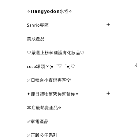
✧𝗛𝗮𝗻𝗴𝘆𝗼𝗱𝗼𝗻水怪✧
Sanrio專區
美妝產品
♡嚴選上榜韓國護膚化妝品♡
ʟᴜʟᴜ罐頭ヾ(●゜▽゜●)♡
✅日韓台小夜燈專區💡
✦節日禮物幫緊你幫緊你✦
本店最熱賣產品⭐
✅家電產品
✅正版公仔系列