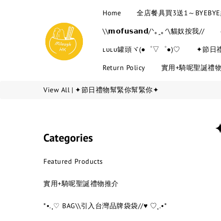
Home
全店餐具買3送1～BYEB
\\𝗺𝗼𝗳𝘂𝘀𝗮𝗻𝗱/ᐠ｡ꞈ｡ᐟ\貓奴按我//
ʟᴜʟᴜ罐頭ヾ(●゜▽゜●)♡
✦節日
Return Policy
實用+騎呢聖誕禮
View All
|
✦節日禮物幫緊你幫緊你✦
Categories
Featured Products
實用+騎呢聖誕禮物推介
*•.¸♡ BAG\\引入台灣品牌袋袋//♥ ♡¸.•*