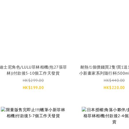
迪士尼角色/LULU菲林相機(包27張菲
耐熱!1個價錢買2隻!買1送
林)|付款後5-10個工作天發貨
小新畫家系列隨行杯|500ml
付款後5-10個工作
HK$299.00
HK$440.00
HK$199.00
HK$220.00