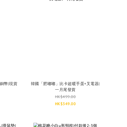
銅幣|現貨
韓國「肥嘟嘟」比卡超暖手蛋+叉電器|
一月尾發貨
HK$499.00
HK$349.00