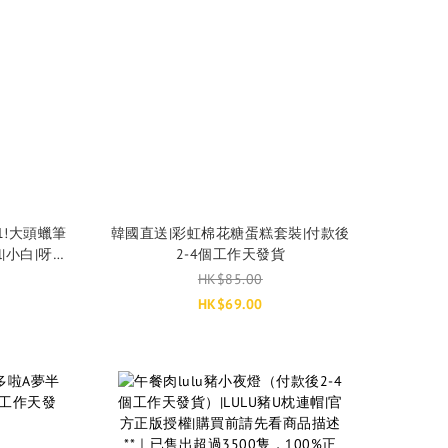
1!大頭蠟筆
韓國直送|彩虹棉花糖蛋糕套裝|付款後
|小白|呀呆|
2-4個工作天發貨
天發貨
HK$85.00
HK$69.00