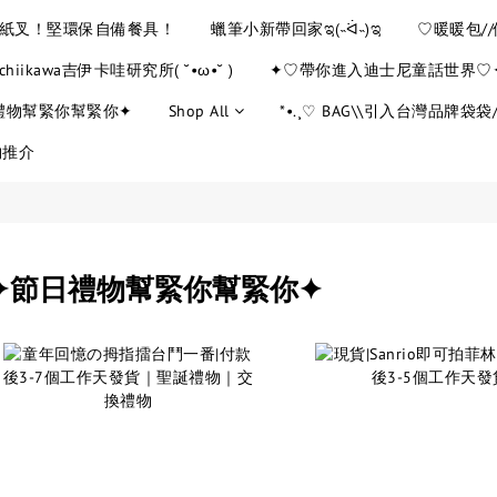
YE紙叉！堅環保自備餐具！
蠟筆小新帶回家ಇ(˵ᐛ˵)ಇ
♡暖暖包/
chiikawa吉伊卡哇研究所( ˘•ω•˘ )
✦♡帶你進入迪士尼童話世界♡
禮物幫緊你幫緊你✦
Shop All
*•.¸♡ BAG\\引入台灣品牌袋袋//
物推介
✦節日禮物幫緊你幫緊你✦