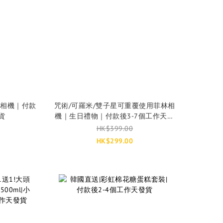
菲林相機｜付款
咒術/可羅米/雙子星可重覆使用菲林相
貨
機｜生日禮物｜付款後3-7個工作天發
貨
HK$399.00
HK$299.00