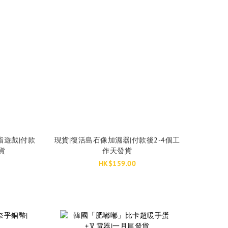
指遊戲|付款
現貨|復活島石像加濕器|付款後2-4個工
貨
作天發貨
HK$159.00