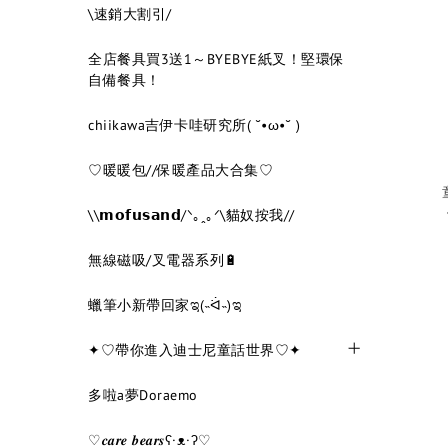
\速銷大割引/
全店餐具買3送1～BYEBYE紙叉！堅環保
自備餐具！
chiikawa吉伊卡哇研究所( ˘•ω•˘ )
♡暖暖包//保暖產品大合集♡
\\𝗺𝗼𝗳𝘂𝘀𝗮𝗻𝗱/ᐠ｡ꞈ｡ᐟ\貓奴按我//
無線磁吸/叉電器系列🔋
蠟筆小新帶回家ಇ(˵ᐛ˵)ಇ
✦♡帶你進入迪士尼童話世界♡✦
多啦a夢Doraemo
♡𝒄𝒂𝒓𝒆 𝒃𝒆𝒂𝒓𝒔ʕ·ᴥ·ʔ♡