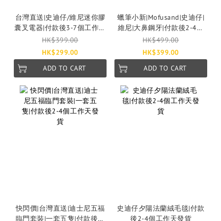
台灣直送|史迪仔/維尼迷你膠
蠟筆小新|Mofusand|史迪仔|
囊叉電器|付款後3-7個工作天
維尼|大鼻鋼牙|付款後2-4個
發貨
工作天發貨
HK$399.00
HK$499.00
HK$299.00
HK$399.00
ADD TO CART
ADD TO CART
快閃價|台灣直送|迪士尼五福
史迪仔夕陽法蘭絨毛毯|付款
臨門套裝|一套五隻|付款後2-
後2-4個工作天發貨