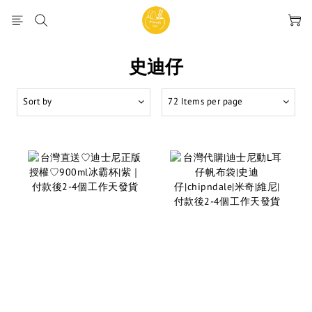
史迪仔
Sort by
72 Items per page