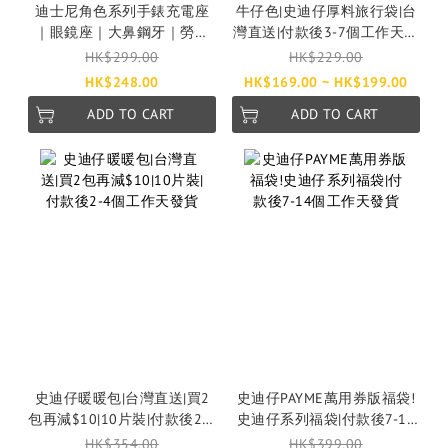
迪士尼角色系列手錶充電座
牛仔色|史迪仔厚料旅行袋|台
｜眼鏡座｜大鼻鋼牙｜勞蘇
灣直送|付款後3-7個工作天發
｜付款後3-7個工作天發貨
貨
HK$299.00
HK$229.00
HK$248.00
HK$169.00 ~ HK$199.00
ADD TO CART
ADD TO CART
史迪仔暖暖包|台灣直送|買2
史迪仔PAYME萬用券版福袋!
包再減$10|10片裝|付款後2-4
史迪仔系列福袋|付款後7-14
個工作天發貨
個工作天發貨
HK$354.00
HK$399.00