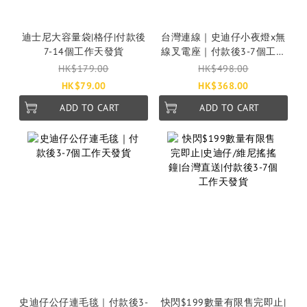
迪士尼大容量袋|格仔|付款後
台灣連線｜史迪仔小夜燈x無
7-14個工作天發貨
線叉電座｜付款後3-7個工作
天發貨
HK$179.00
HK$498.00
HK$79.00
HK$368.00
ADD TO CART
ADD TO CART
史迪仔公仔連毛毯｜付款後3-
快閃$199數量有限售完即止|