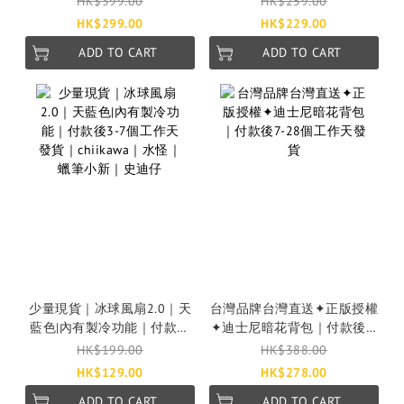
HK$399.00
HK$259.00
作天發貨
HK$299.00
HK$229.00
ADD TO CART
ADD TO CART
少量現貨｜冰球風扇2.0｜天
台灣品牌台灣直送✦正版授權
藍色|內有製冷功能｜付款後
✦迪士尼暗花背包｜付款後7-
3-7個工作天發貨｜chiikawa
28個工作天發貨
HK$199.00
HK$388.00
｜水怪｜蠟筆小新｜史迪仔
HK$129.00
HK$278.00
ADD TO CART
ADD TO CART