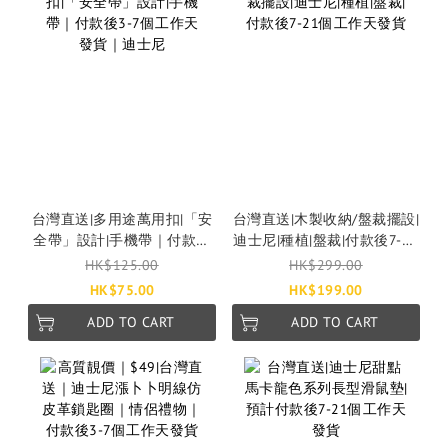
台灣直送|多用途萬用扣|「安
台灣直送|木製收納/盤裁擺設|
全帶」設計|手機帶｜付款後
迪士尼|種植|盤裁|付款後7-21
3-7個工作天發貨｜迪士尼
個工作天發貨
HK$125.00
HK$299.00
HK$75.00
HK$199.00
ADD TO CART
ADD TO CART