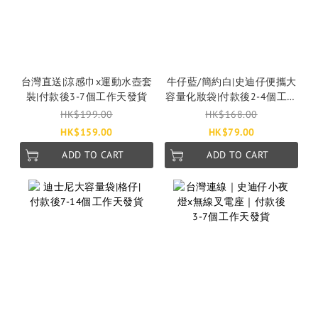
台灣直送|涼感巾x運動水壺套
牛仔藍/簡約白|史迪仔便攜大
裝|付款後3-7個工作天發貨
容量化妝袋|付款後2-4個工作
天發貨
HK$199.00
HK$168.00
HK$159.00
HK$79.00
ADD TO CART
ADD TO CART