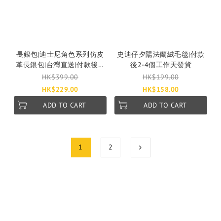
長銀包|迪士尼角色系列仿皮
史迪仔夕陽法蘭絨毛毯|付款
革長銀包|台灣直送|付款後7-
後2-4個工作天發貨
28個工作天發貨
HK$399.00
HK$199.00
HK$229.00
HK$158.00
ADD TO CART
ADD TO CART
1
2