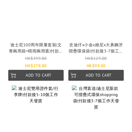
迪士尼100周年限量套裝|文
史迪仔x小金x維尼x大鼻鋼牙
青兩用袋+晴雨兩用遮|付款後
摺疊環保袋|付款後3-7個工作
3-7個工作天發貨
天發貨
HK$399.00
HK$129.00
HK$278.00
HK$99.00
ADD TO CART
ADD TO CART