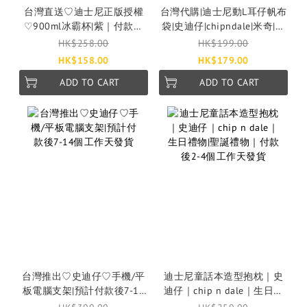
台灣直送♡迪士尼正版授權
台灣代購|迪士尼動L耳仔帆布
♡900ml冰霸杯|紫｜付款後
袋|史迪仔|chipndale|米奇|維
2-4個工作天發貨
尼|付款後2-4個工作天發貨
HK$258.00
HK$199.00
HK$158.00
HK$179.00
ADD TO CART
ADD TO CART
台灣推出♡史迪仔♡手機/平
迪士尼童話本造型抱枕｜史
板電腦支架|預計付款後7-14
迪仔｜chip n dale｜生日禮
個工作天發貨
物|聖誕禮物｜付款後2-4個工