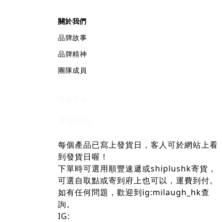
關於我們
品牌故事
品牌精神
團隊成員
運送方法
運送方法
每個產品已寫上發貨日，客人可於網站上看
到發貨日喔！
下單時可選用順豐速遞或shiplushk寄貨，
可選自取點或寄到府上也可以，運費到付。
如有任何問題，歡迎到ig:milaugh_hk查
詢。
IG: