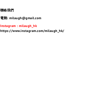
聯絡我們
電郵: milaugh@gmail.com
Instagram : milaugh_hk
https://www.instagram.com/milaugh_hk/