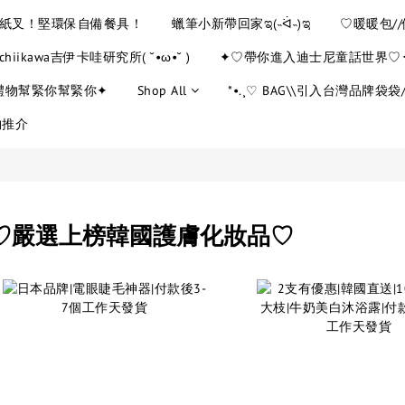
YE紙叉！堅環保自備餐具！
蠟筆小新帶回家ಇ(˵ᐛ˵)ಇ
♡暖暖包/
chiikawa吉伊卡哇研究所( ˘•ω•˘ )
✦♡帶你進入迪士尼童話世界♡
禮物幫緊你幫緊你✦
Shop All
*•.¸♡ BAG\\引入台灣品牌袋袋//
物推介
♡嚴選上榜韓國護膚化妝品♡