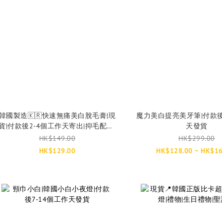
韓國製造🇰🇷快速無痛美白脫毛膏|現
魔力美白提亮美牙筆|付款後
貨|付款後2-4個工作天寄出|抑毛配方|
天發貨
美白|不傷皮膚
HK$149.00
HK$299.00
HK$129.00
HK$128.00 ~ HK$16