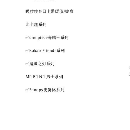
暖粒粒冬日卡通暖毯/披肩
比卡超系列
✅one piece海賊王系列
✅Kakao Friends系列
✅鬼滅之刃系列
M⃣ E⃣ N⃣ 男士系列
✅Snoopy史努比系列