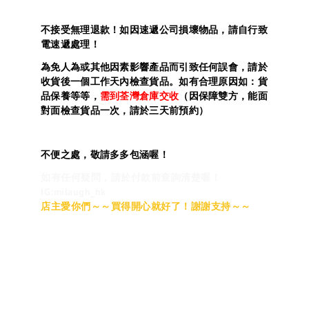
不接受無理退款！如因速遞公司損壞物品，請自行致
電速遞處理！
為免人為或其他因素影響產品而引致任何誤會，請於
收貨後一個工作天內檢查貨品。如有合理原因如：貨
品保養等等，
需到荃灣倉庫交收
（因保障雙方，能面
對面檢查貨品一次，請於三天前預約）
不便之處，敬請多多包涵喔！
如有任何疑問，請於付款前查詢清楚喔！
IG:milaugh_hk
店主愛你們～～買得開心就好了！謝謝支持～～