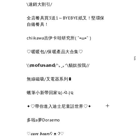
\速銷大割引/
全店餐具買3送1～BYEBYE紙叉！堅環保
自備餐具！
chiikawa吉伊卡哇研究所( ˘•ω•˘ )
♡暖暖包//保暖產品大合集♡
\\𝗺𝗼𝗳𝘂𝘀𝗮𝗻𝗱/ᐠ｡ꞈ｡ᐟ\貓奴按我//
無線磁吸/叉電器系列🔋
蠟筆小新帶回家ಇ(˵ᐛ˵)ಇ
✦♡帶你進入迪士尼童話世界♡✦
多啦a夢Doraemo
♡𝒄𝒂𝒓𝒆 𝒃𝒆𝒂𝒓𝒔ʕ·ᴥ·ʔ♡