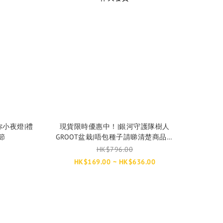
你小夜燈|禮
現貨限時優惠中！|銀河守護隊樹人
節
GROOT盆栽|唔包種子請睇清楚商品描
述喔|款式隨機|付款後2-3個工作天發貨
HK$796.00
HK$169.00 ~ HK$636.00