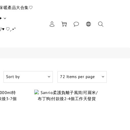
/保暖產品大合集♡
✦
♥ ♡¸.•*
Sort by
72 Items per page