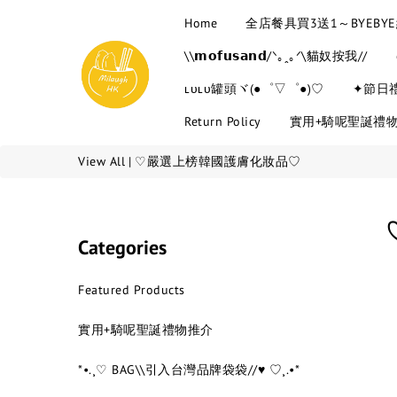
Home
全店餐具買3送1～BYEB
\\𝗺𝗼𝗳𝘂𝘀𝗮𝗻𝗱/ᐠ｡ꞈ｡ᐟ\貓奴按我//
ʟᴜʟᴜ罐頭ヾ(●゜▽゜●)♡
✦節日
Return Policy
實用+騎呢聖誕禮
View All
|
♡嚴選上榜韓國護膚化妝品♡
Categories
Featured Products
實用+騎呢聖誕禮物推介
*•.¸♡ BAG\\引入台灣品牌袋袋//♥ ♡¸.•*