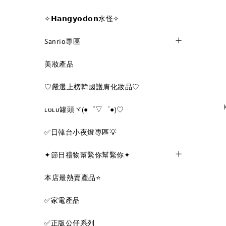
✧𝗛𝗮𝗻𝗴𝘆𝗼𝗱𝗼𝗻水怪✧
Sanrio專區
美妝產品
♡嚴選上榜韓國護膚化妝品♡
ʟᴜʟᴜ罐頭ヾ(●゜▽゜●)♡
✅日韓台小夜燈專區💡
✦節日禮物幫緊你幫緊你✦
本店最熱賣產品⭐
✅家電產品
✅正版公仔系列