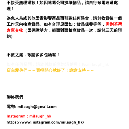
不接受無理退款！如因速遞公司損壞物品，請自行致電速遞處
理！
為免人為或其他因素影響產品而引致任何誤會，請於收貨後一個
工作天內檢查貨品。如有合理原因如：貨品保養等等，
需到荃灣
倉庫交收
（因保障雙方，能面對面檢查貨品一次，請於三天前預
約）
不便之處，敬請多多包涵喔！
如有任何疑問，請於付款前查詢清楚喔！IG:milaugh_hk
店主愛你們～～買得開心就好了！謝謝支持～～
聯絡我們
電郵: milaugh@gmail.com
Instagram : milaugh_hk
https://www.instagram.com/milaugh_hk/