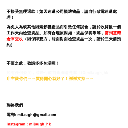
不接受無理退款！如因速遞公司損壞物品，請自行致電速遞處
理！
為免人為或其他因素影響產品而引致任何誤會，請於收貨後一個
工作天內檢查貨品。如有合理原因如：貨品保養等等，
需到荃灣
倉庫交收
（因保障雙方，能面對面檢查貨品一次，請於三天前預
約）
不便之處，敬請多多包涵喔！
如有任何疑問，請於付款前查詢清楚喔！IG:milaugh_hk
店主愛你們～～買得開心就好了！謝謝支持～～
聯絡我們
電郵: milaugh@gmail.com
Instagram : milaugh_hk