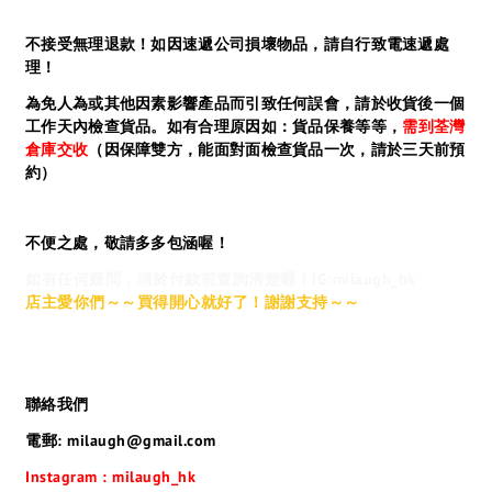
不接受無理退款！如因速遞公司損壞物品，請自行致電速遞處
理！
為免人為或其他因素影響產品而引致任何誤會，請於收貨後一個
工作天內檢查貨品。如有合理原因如：貨品保養等等，
需到荃灣
倉庫交收
（因保障雙方，能面對面檢查貨品一次，請於三天前預
約）
不便之處，敬請多多包涵喔！
如有任何疑問，請於付款前查詢清楚喔！IG:milaugh_hk
店主愛你們～～買得開心就好了！謝謝支持～～
聯絡我們
電郵: milaugh@gmail.com
Instagram : milaugh_hk