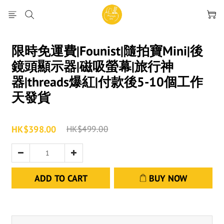
限時免運費|Founist|隨拍寶Mini|後
鏡頭顯示器|磁吸螢幕|旅行神
器|threads爆紅|付款後5-10個工作
天發貨
HK$398.00
HK$499.00
ADD TO CART
BUY NOW