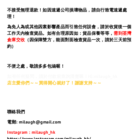
不接受無理退款！如因速遞公司損壞物品，請自行致電速遞處
理！
為免人為或其他因素影響產品而引致任何誤會，請於收貨後一個
工作天內檢查貨品。如有合理原因如：貨品保養等等，
需到荃灣
倉庫交收
（因保障雙方，能面對面檢查貨品一次，請於三天前預
約）
不便之處，敬請多多包涵喔！
如有任何疑問，請於付款前查詢清楚喔！IG:milaugh_hk
店主愛你們～～買得開心就好了！謝謝支持～～
聯絡我們
電郵: milaugh@gmail.com
Instagram : milaugh_hk
https://www.instagram.com/milaugh_hk/