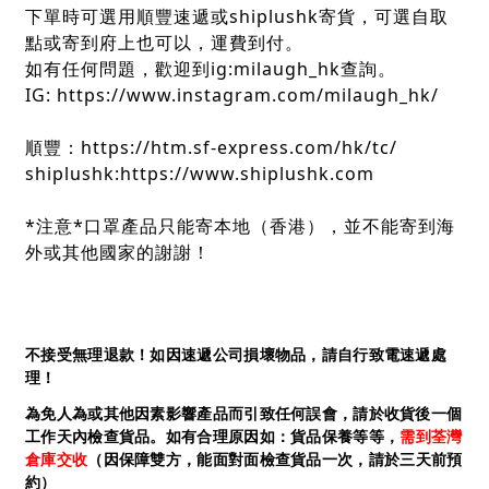
下單時可選用順豐速遞或shiplushk寄貨，可選自取
點或寄到府上也可以，運費到付。
如有任何問題，歡迎到ig:milaugh_hk查詢。
IG: https://www.instagram.com/milaugh_hk/
順豐：https://htm.sf-express.com/hk/tc/
shiplushk:https://www.shiplushk.com
*注意*口罩產品只能寄本地（香港），並不能寄到海
外或其他國家的謝謝！
不接受無理退款！如因速遞公司損壞物品，請自行致電速遞處
理！
為免人為或其他因素影響產品而引致任何誤會，請於收貨後一個
工作天內檢查貨品。如有合理原因如：貨品保養等等，
需到荃灣
倉庫交收
（因保障雙方，能面對面檢查貨品一次，請於三天前預
約）