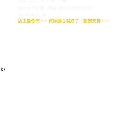
如有任何疑問，請於付款前查詢清楚喔！
IG:milaugh_hk
店主愛你們～～買得開心就好了！謝謝支持～～
hk/