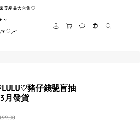
/保暖產品大合集♡
✦
♥ ♡¸.•*
♡LULU♡豬仔錢甖盲抽
3月發貨
199.00