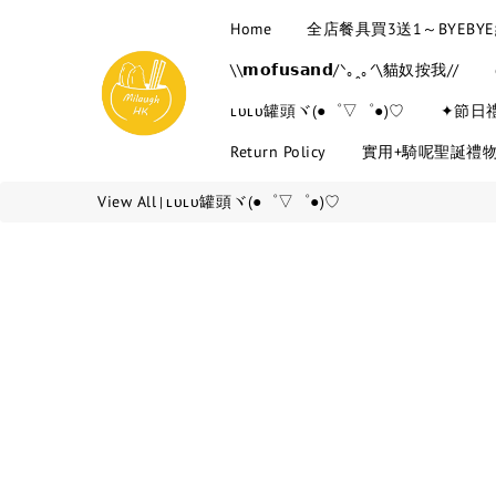
Home
全店餐具買3送1～BYEB
\\𝗺𝗼𝗳𝘂𝘀𝗮𝗻𝗱/ᐠ｡ꞈ｡ᐟ\貓奴按我//
ʟᴜʟᴜ罐頭ヾ(●゜▽゜●)♡
✦節日
Return Policy
實用+騎呢聖誕禮
View All
ʟᴜʟᴜ罐頭ヾ(●゜▽゜●)♡
|