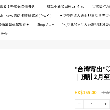
YE紙叉！堅環保自備餐具！
蠟筆小新帶回家ಇ(˵ᐛ˵)ಇ
♡暖暖包/
chiikawa吉伊卡哇研究所( ˘•ω•˘ )
✦♡帶你進入迪士尼童話世界♡
禮物幫緊你幫緊你✦
Shop All
*•.¸♡ BAG\\引入台灣品牌袋袋//
物推介
*台灣寄出*
｜預計2月至
HK$135.00
HK$