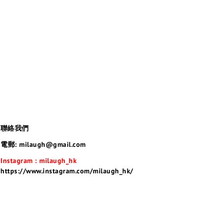
聯絡我們
電郵: milaugh@gmail.com
Instagram : milaugh_hk
https://www.instagram.com/milaugh_hk/