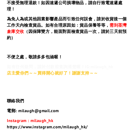
不接受無理退款！如因速遞公司損壞物品，請自行致電速遞處
理！
為免人為或其他因素影響產品而引致任何誤會，請於收貨後一個
工作天內檢查貨品。如有合理原因如：貨品保養等等，
需到荃灣
倉庫交收
（因保障雙方，能面對面檢查貨品一次，請於三天前預
約）
不便之處，敬請多多包涵喔！
如有任何疑問，請於付款前查詢清楚喔！IG:milaugh_hk
店主愛你們～～買得開心就好了！謝謝支持～～
聯絡我們
電郵: milaugh@gmail.com
Instagram : milaugh_hk
https://www.instagram.com/milaugh_hk/