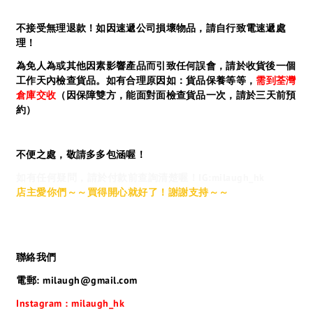
不接受無理退款！如因速遞公司損壞物品，請自行致電速遞處
理！
為免人為或其他因素影響產品而引致任何誤會，請於收貨後一個
工作天內檢查貨品。如有合理原因如：貨品保養等等，
需到荃灣
倉庫交收
（因保障雙方，能面對面檢查貨品一次，請於三天前預
約）
不便之處，敬請多多包涵喔！
如有任何疑問，請於付款前查詢清楚喔！IG:milaugh_hk
店主愛你們～～買得開心就好了！謝謝支持～～
聯絡我們
電郵: milaugh@gmail.com
Instagram : milaugh_hk