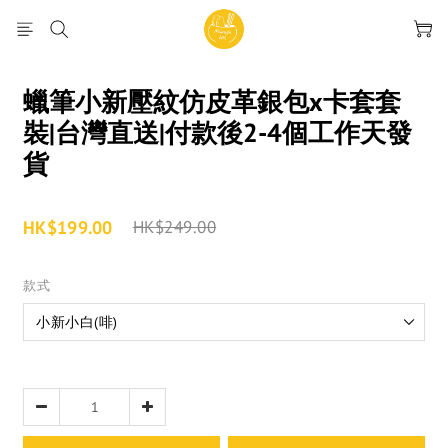
蠟筆小新壓紋仿皮革銀包x卡套套
裝|台灣直送|付款後2-4個工作天發
貨
HK$199.00
HK$249.00
款式