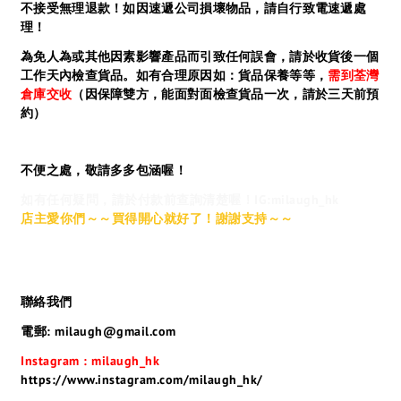
不接受無理退款！如因速遞公司損壞物品，請自行致電速遞處
理！
為免人為或其他因素影響產品而引致任何誤會，請於收貨後一個
工作天內檢查貨品。如有合理原因如：貨品保養等等，
需到荃灣
倉庫交收
（因保障雙方，能面對面檢查貨品一次，請於三天前預
約）
不便之處，敬請多多包涵喔！
如有任何疑問，請於付款前查詢清楚喔！IG:milaugh_hk
店主愛你們～～買得開心就好了！謝謝支持～～
聯絡我們
電郵: milaugh@gmail.com
Instagram : milaugh_hk
https://www.instagram.com/milaugh_hk/