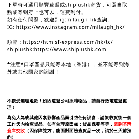
下單時可選用順豐速遞或shiplushk寄貨，可選自取
點或寄到府上也可以，運費到付。
如有任何問題，歡迎到ig:milaugh_hk查詢。
IG: https://www.instagram.com/milaugh_hk/
順豐：https://htm.sf-express.com/hk/tc/
shiplushk:https://www.shiplushk.com
*注意*口罩產品只能寄本地（香港），並不能寄到海
外或其他國家的謝謝！
不接受無理退款！如因速遞公司損壞物品，請自行致電速遞處
理！
為免人為或其他因素影響產品而引致任何誤會，請於收貨後一個
工作天內檢查貨品。如有合理原因如：貨品保養等等，
需到荃灣
倉庫交收
（因保障雙方，能面對面檢查貨品一次，請於三天前預
約）