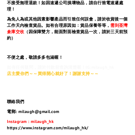
不接受無理退款！如因速遞公司損壞物品，請自行致電速遞處
理！
為免人為或其他因素影響產品而引致任何誤會，請於收貨後一個
工作天內檢查貨品。如有合理原因如：貨品保養等等，
需到荃灣
倉庫交收
（因保障雙方，能面對面檢查貨品一次，請於三天前預
約）
不便之處，敬請多多包涵喔！
如有任何疑問，請於付款前查詢清楚喔！IG:milaugh_hk
店主愛你們～～買得開心就好了！謝謝支持～～
聯絡我們
電郵: milaugh@gmail.com
Instagram : milaugh_hk
https://www.instagram.com/milaugh_hk/