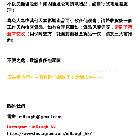
不接受無理退款！如因速遞公司損壞物品，請自行致電速遞處
理！
為免人為或其他因素影響產品而引致任何誤會，請於收貨後一個
工作天內檢查貨品。如有合理原因如：貨品保養等等，
需到荃灣
倉庫交收
（因保障雙方，能面對面檢查貨品一次，請於三天前預
約）
不便之處，敬請多多包涵喔！
如有任何疑問，請於付款前查詢清楚喔！IG:milaugh_hk
店主愛你們～～買得開心就好了！謝謝支持～～
聯絡我們
電郵: milaugh@gmail.com
Instagram : milaugh_hk
https://www.instagram.com/milaugh_hk/